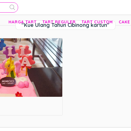
HARGA TART
TART REGULER
TART CUSTOM
CAKE
"Kue Ulang Tahun Cibinong kartun"