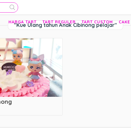
HARGA TART
TART REGULER
TART CUSTOM
CAKE
"Kue Ulang tahun Anak Cibinong pelajar"
nong