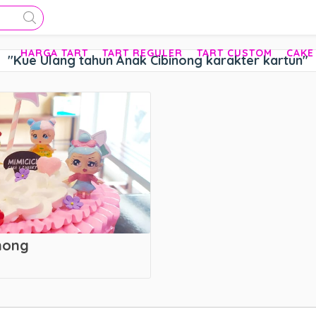
HARGA TART
TART REGULER
TART CUSTOM
CAKE
"Kue Ulang tahun Anak Cibinong karakter kartun"
nong