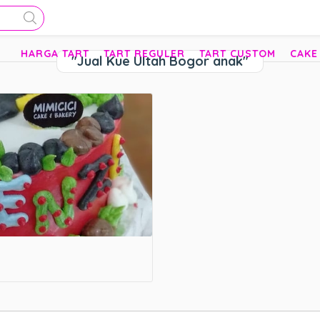
HARGA TART
TART REGULER
TART CUSTOM
CAKE
"Jual Kue Ultah Bogor anak"